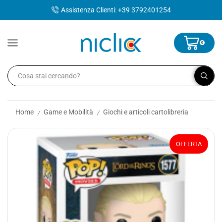
contenuto
Assistenza Clienti: +39 3792401254
0
Home
Game e Mobilità
Giochi e articoli cartolibreria
/
/
OFFERTA