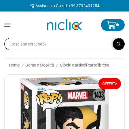
contenuto
Assistenza Clienti: +39 3792401254
0
Home
Game e Mobilità
Giochi e articoli cartolibreria
/
/
OFFERTA