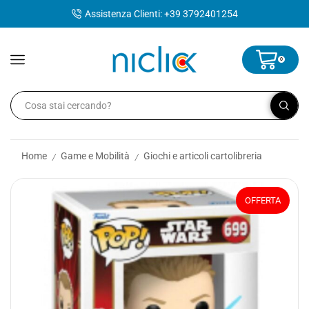
contenuto
Assistenza Clienti: +39 3792401254
0
Home
Game e Mobilità
Giochi e articoli cartolibreria
/
/
OFFERTA