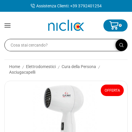
contenuto
Assistenza Clienti: +39 3792401254
0
Home
Elettrodomestici
Cura della Persona
/
/
/
Asciugacapelli
OFFERTA