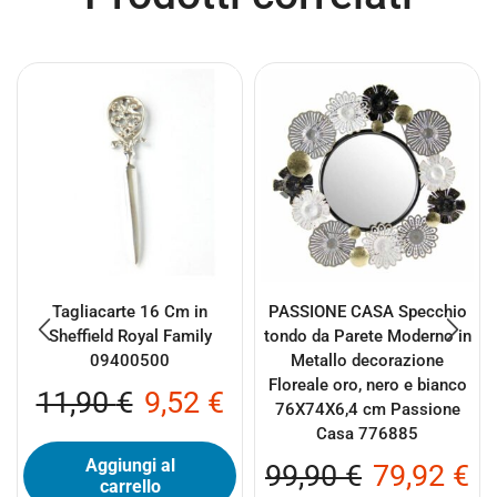
Tagliacarte 16 Cm in
PASSIONE CASA Specchio
Sheffield Royal Family
tondo da Parete Moderno in
09400500
Metallo decorazione
Floreale oro, nero e bianco
11,90
€
9,52
€
76X74X6,4 cm Passione
Casa 776885
Aggiungi al
99,90
€
79,92
€
carrello