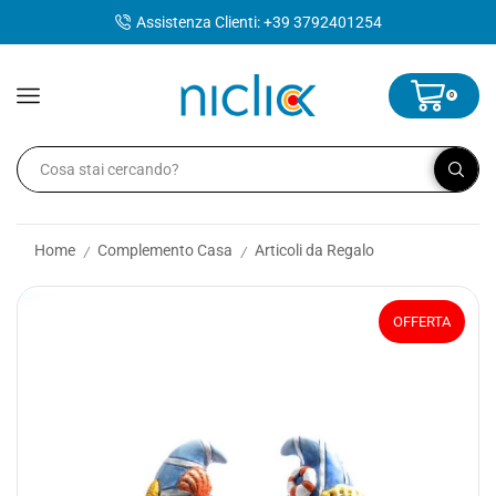
contenuto
Assistenza Clienti: +39 3792401254
0
Home
Complemento Casa
Articoli da Regalo
/
/
OFFERTA