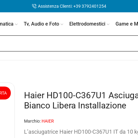
Assistenza Clienti: +39 3792401254
matica
Tv, Audio e Foto
Elettrodomestici
Game e Mo
Haier HD100-C367U1 Asciugat
RTA
Bianco Libera Installazione
Marchio:
HAIER
L’asciugatrice Haier HD100-C367U1 IT da 10 k