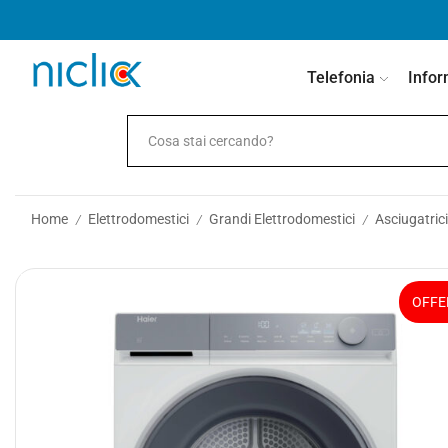
contenuto
Telefonia
Infor
Home
Elettrodomestici
Grandi Elettrodomestici
Asciugatrici
/
/
/
OFFE