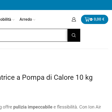
bilità
Arredo
0,00
€
0
rice a Pompa di Calore 10 kg
g offre
pulizia impeccabile
e flessibilità. Con Ion Air