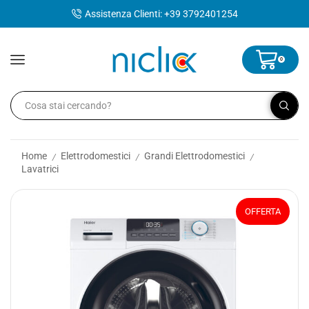
contenuto
Assistenza Clienti: +39 3792401254
0
Home
Elettrodomestici
Grandi Elettrodomestici
/
/
/
Lavatrici
OFFERTA