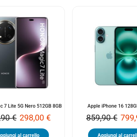
c 7 Lite 5G Nero 512GB 8GB
Apple iPhone 16 128G
,90
€
298,00
€
859,90
€
799
ggiungi al carrello
Aggiungi al carrel