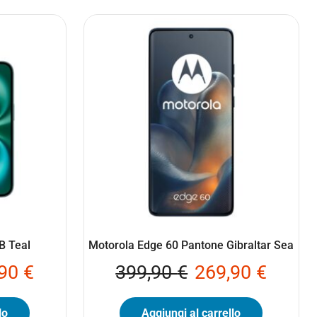
B Teal
Motorola Edge 60 Pantone Gibraltar Sea
,90
€
399,90
€
269,90
€
lo
Aggiungi al carrello