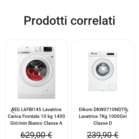
Prodotti correlati
AEG L6FBI145 Lavatrice
Dikom DKW0710NDT0
Carica Frontale 10 kg 1400
Lavatrice 7Kg 1000Giri
Giri/min Bianco Classe A
Classe D
629,00
€
239,90
€