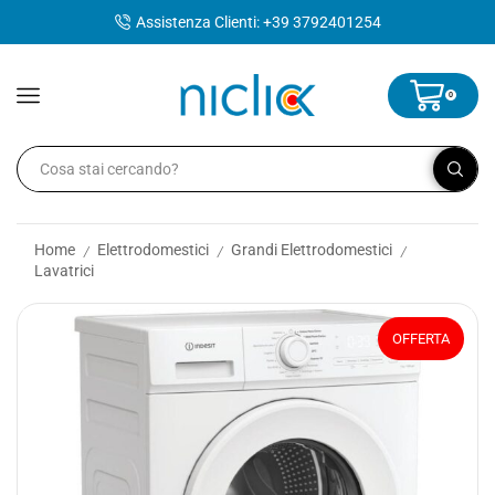
contenuto
Assistenza Clienti: +39 3792401254
0
Home
Elettrodomestici
Grandi Elettrodomestici
/
/
/
Lavatrici
OFFERTA