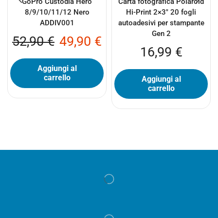
GoPro Custodia Hero
Carta fotografica Polaroid
8/9/10/11/12 Nero
Hi-Print 2×3″ 20 fogli
ADDIV001
autoadesivi per stampante
Gen 2
52,90
€
49,90
€
16,99
€
Aggiungi al
carrello
Aggiungi al
carrello