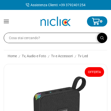
contenuto
Assistenza Clienti: +39 3792401254
0
Home
Tv, Audio e Foto
Tv e Accessori
Tv Led
/
/
/
OFFERTA