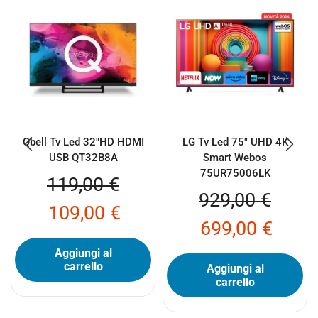
Qbell Tv Led 32″HD HDMI
LG Tv Led 75″ UHD 4K
USB QT32B8A
Smart Webos
75UR75006LK
119,00
€
929,00
€
109,00
€
699,00
€
Aggiungi al
carrello
Aggiungi al
carrello