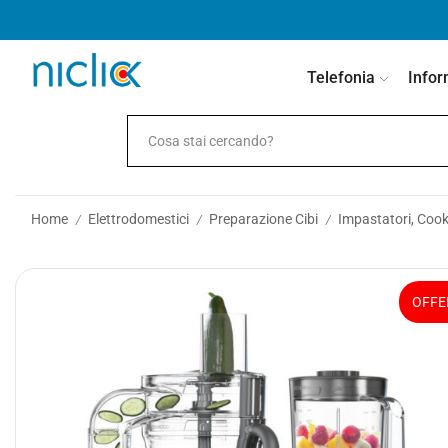
contenuto
Telefonia
Infor
Home
Elettrodomestici
Preparazione Cibi
Impastatori, Cook
/
/
/
OFFE