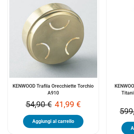
KENWOOD Trafila Orecchiette Torchio
KENWOOD 
A910
Titan
54,90
€
41,99
€
599
Aggiungi al carrello
A