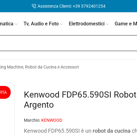
Assistenza Clienti: +39 3792401254
matica
Tv, Audio e Foto
Elettrodomestici
Game e Mo
ing Machine, Robot da Cucina e Accessori
Kenwood FDP65.590SI Robot d
RTA
Argento
Marchio:
KENWOOD
Kenwood FDP65.590SI è un
robot da cucina
ch