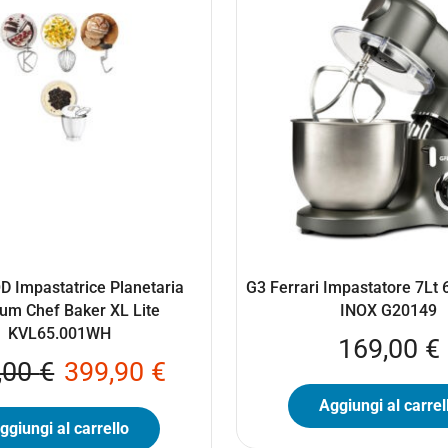
Impastatrice Planetaria
G3 Ferrari Impastatore 7Lt
ium Chef Baker XL Lite
INOX G20149
KVL65.001WH
169,00
€
,00
€
399,90
€
Aggiungi al carrel
ggiungi al carrello