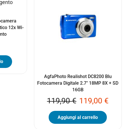
ocamera
ico 12x Wi-
ento
lo
AgfaPhoto Realishot DC8200 Blu
Fotocamera Digitale 2.7″ 18MP 8X + SD
16GB
119,90
€
119,00
€
Aggiungi al carrello