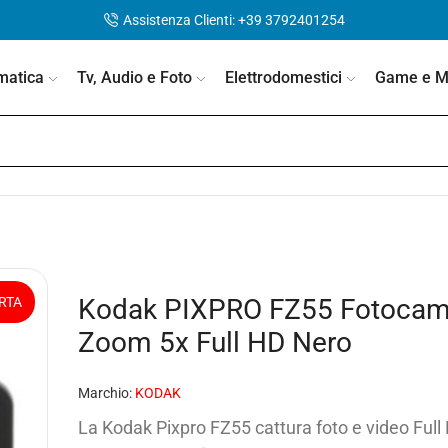
Assistenza Clienti: +39 3792401254
matica
Tv, Audio e Foto
Elettrodomestici
Game e Mo
Kodak PIXPRO FZ55 Fotocame
RTA
Zoom 5x Full HD Nero
Marchio:
KODAK
La Kodak Pixpro FZ55 cattura foto e video Ful