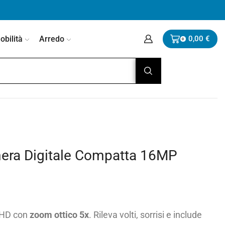
bilità
Arredo
0,00
€
0
ra Digitale Compatta 16MP
l HD con
zoom ottico 5x
. Rileva volti, sorrisi e include