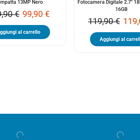
mpatta 13MP Nero
Fotocamera Digitale 2.7″ 1
16GB
9,90
€
99,90
€
119,90
€
119
ggiungi al carrello
Aggiungi al carrel