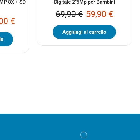
8MP 8X + SD
Digitale 2″5Mp per Bambini
69,90
€
59,90
€
,00
€
Aggiungi al carrello
lo