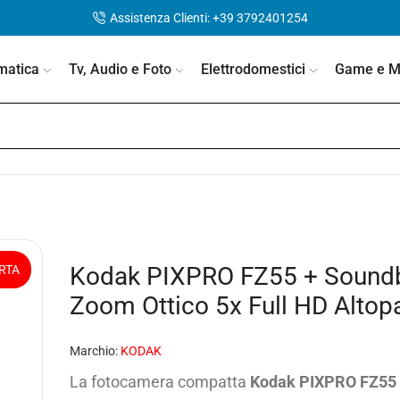
Assistenza Clienti: +39 3792401254
matica
Tv, Audio e Foto
Elettrodomestici
Game e Mo
Kodak PIXPRO FZ55 + Sound
RTA
Zoom Ottico 5x Full HD Altop
Marchio:
KODAK
La fotocamera compatta
Kodak PIXPRO FZ55