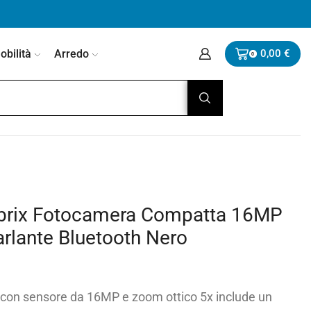
bilità
Arredo
0,00
€
0
brix Fotocamera Compatta 16MP
arlante Bluetooth Nero
con sensore da 16MP e zoom ottico 5x include un