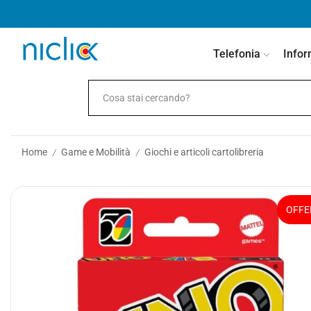
contenuto
Telefonia
Infor
Home
Game e Mobilità
Giochi e articoli cartolibreria
/
/
OFFE