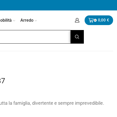
bilità
Arredo
0,00
€
0
87
tutta la famiglia, divertente e sempre imprevedibile.