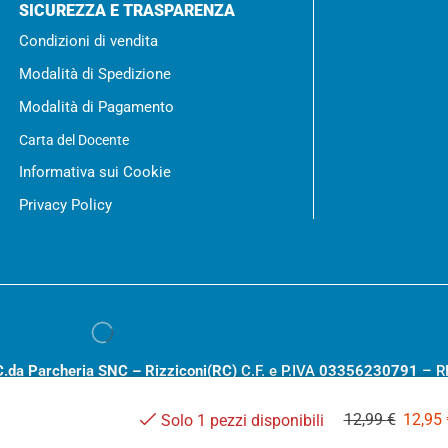
SICUREZZA E TRASPARENZA
Condizioni di vendita
Modalità di Spedizione
Modalità di Pagamento
Carta del Docente
Informativa sui Cookie
Privacy Policy
C.da Parcheria SNC – Rizziconi(RC)
C.F. e P.IVA
03356230791
– R
.000,00
12,99
€
12,95
Solo 1 pezzi disponibili