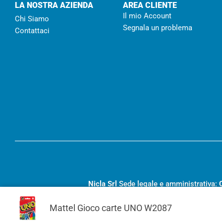
LA NOSTRA AZIENDA
AREA CLIENTE
Il mio Account
Chi Siamo
Segnala un problema
Contattaci
Nicla Srl
Sede legale e amministrativa:
RC- 194455
– Capitale sociale I.V.
€ 20
Mattel Gioco carte UNO W2087