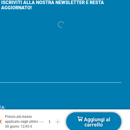
ISCRIVITI ALLA NOSTRA NEWSLETTER E RESTA
AGGIORNATO!
EA:
Prezzo più basso
Aggiungi al
€
applicato negli ultimi
carrello
30 giorni:
12,95
€