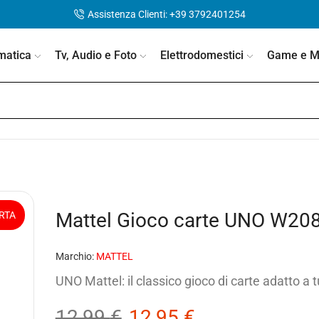
Assistenza Clienti: +39 3792401254
matica
Tv, Audio e Foto
Elettrodomestici
Game e Mo
Mattel Gioco carte UNO W20
RTA
Marchio:
MATTEL
UNO Mattel: il classico gioco di carte adatto a 
12,99
€
12,95
€