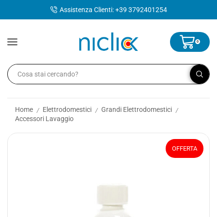
contenuto
Assistenza Clienti: +39 3792401254
0
Home
Elettrodomestici
Grandi Elettrodomestici
/
/
/
Accessori Lavaggio
OFFERTA