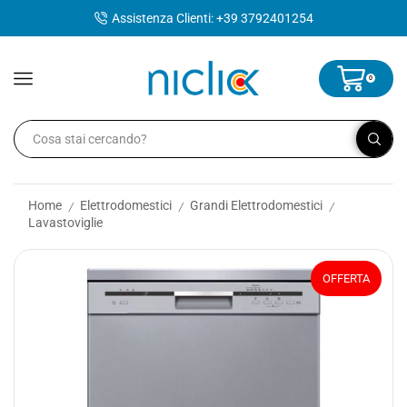
contenuto
Assistenza Clienti: +39 3792401254
0
Home
Elettrodomestici
Grandi Elettrodomestici
/
/
/
Lavastoviglie
OFFERTA