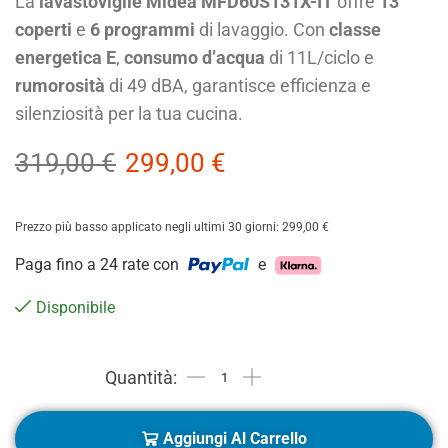
La
lavastoviglie Midea MFD60S131X-IT
offre
13
coperti
e
6 programmi
di lavaggio. Con
classe
energetica E
,
consumo d’acqua
di 11L/ciclo e
rumorosità
di 49 dBA, garantisce efficienza e
silenziosità per la tua cucina.
319,00
€
299,00
€
Prezzo più basso applicato negli ultimi 30 giorni:
299,00
€
Paga fino a 24 rate con
e
Disponibile
Aggiungi Al Carrello