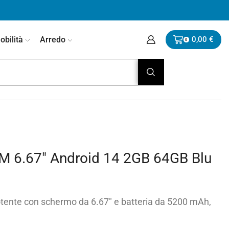
bilità
Arredo
0,00
€
0
M 6.67″ Android 14 2GB 64GB Blu
otente con schermo da 6.67″ e batteria da 5200 mAh,