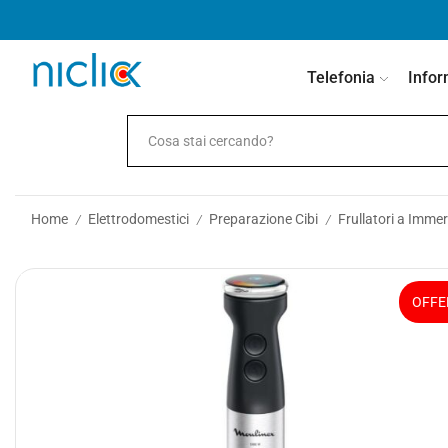
contenuto
Telefonia
Infor
Home
Elettrodomestici
Preparazione Cibi
Frullatori a Immer
/
/
/
OFFE