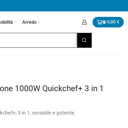
bilità
Arredo
0,00
€
0
ione 1000W Quickchef+ 3 in 1
hef+, 3 in 1, versatile e potente.