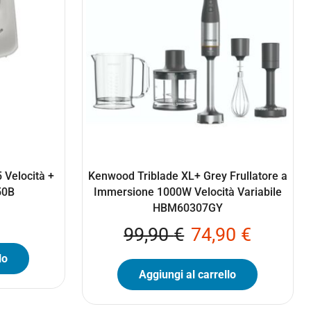
 Velocità +
Kenwood Triblade XL+ Grey Frullatore a
50B
Immersione 1000W Velocità Variabile
HBM60307GY
99,90
€
74,90
€
lo
Aggiungi al carrello