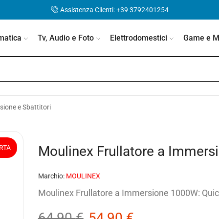
Assistenza Clienti: +39 3792401254
matica
Tv, Audio e Foto
Elettrodomestici
Game e Mo
sione e Sbattitori
Moulinex Frullatore a Immers
RTA
Marchio:
MOULINEX
Moulinex Frullatore a Immersione 1000W: Quickc
64,90
€
54,90
€