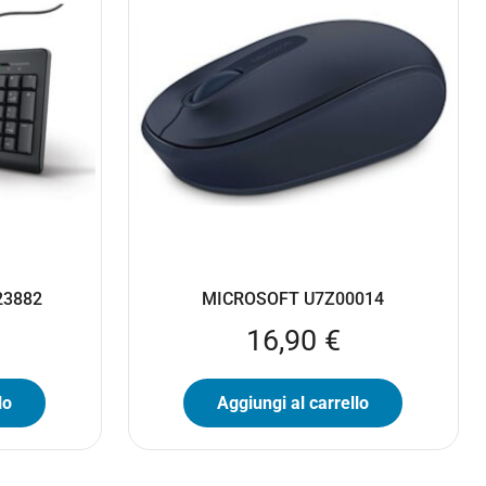
 23882
MICROSOFT U7Z00014
16,90
€
lo
Aggiungi al carrello