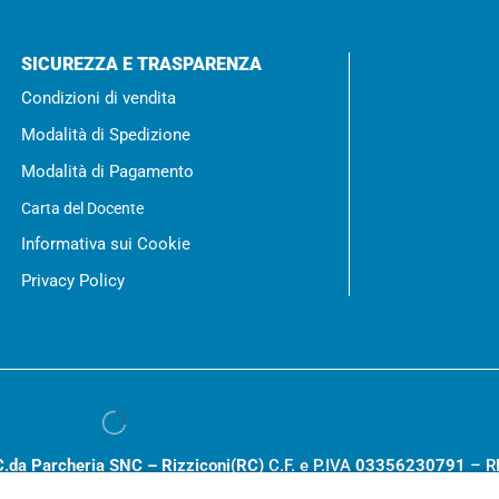
SICUREZZA E TRASPARENZA
Condizioni di vendita
Modalità di Spedizione
Modalità di Pagamento
Carta del Docente
Informativa sui Cookie
Privacy Policy
C.da Parcheria SNC – Rizziconi(RC)
C.F. e P.IVA
03356230791
– R
.000,00