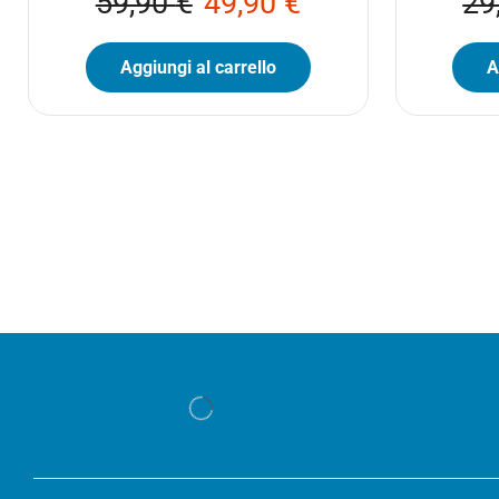
59,90
€
49,90
€
29
Aggiungi al carrello
A