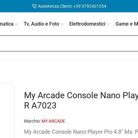
Assistenza Clienti: +39 3792401254
matica
Tv, Audio e Foto
Elettrodomestici
Game e Mo
My Arcade Console Nano Play
R A7023
Marchio:
MY ARCADE
My Arcade Console Nano Player Pro 4.8″ Ms. Pa