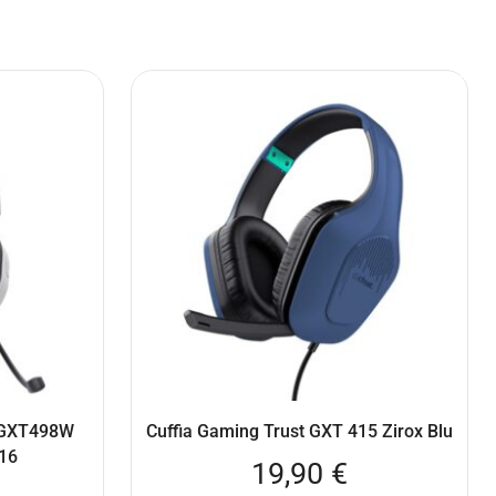
5 GXT498W
Cuffia Gaming Trust GXT 415 Zirox Blu
716
19,90
€