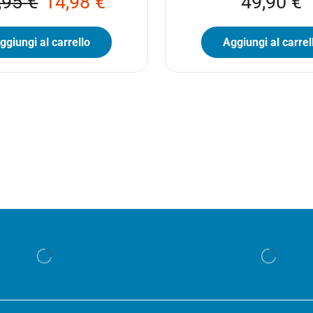
,95
€
14,98
€
49,90
€
ggiungi al carrello
Aggiungi al carrel