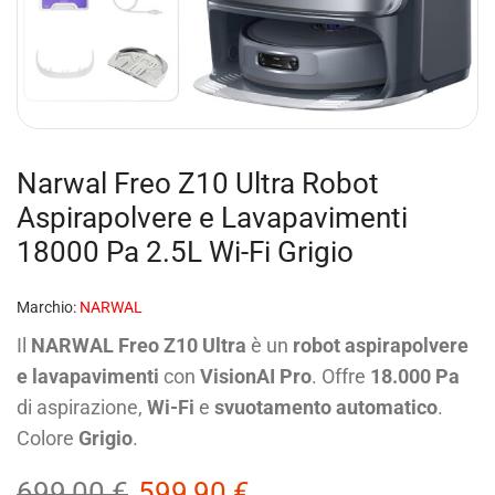
Narwal Freo Z10 Ultra Robot
Aspirapolvere e Lavapavimenti
18000 Pa 2.5L Wi-Fi Grigio
Marchio:
NARWAL
Il
NARWAL Freo Z10 Ultra
è un
robot aspirapolvere
e lavapavimenti
con
VisionAI Pro
. Offre
18.000 Pa
di aspirazione,
Wi-Fi
e
svuotamento automatico
.
Colore
Grigio
.
699,00
€
599,90
€