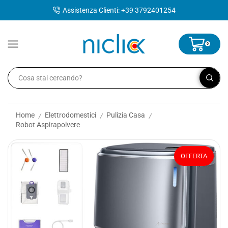
contenuto
Assistenza Clienti: +39 3792401254
0
Home
Elettrodomestici
Pulizia Casa
/
/
/
Robot Aspirapolvere
OFFERTA