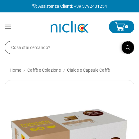
contenuto
Assistenza Clienti: +39 3792401254
0
Home
Caffè e Colazione
Cialde e Capsule Caffè
/
/