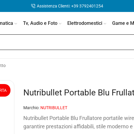
Assistenza Clienti: +39 3792401254
matica
Tv, Audio e Foto
Elettrodomestici
Game e Mo
utto
Nutribullet Portable Blu Frull
RTA
Marchio:
NUTRIBULLET
Nutribullet Portable Blu Frullatore portatile wi
garantire prestazioni affidabili, stile moderno