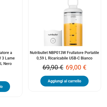
atore a
Nutribullet NBP013W Frullatore Portatile
W 3 Lame
0,59 L Ricaricabile USB-C Bianco
9L Nero
69,90
€
69,00
€
Aggiungi al carrello
lo