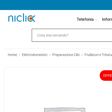
contenuto
Telefonia
Infor
Home
Elettrodomestici
Preparazione Cibi
Frullatori e Tritat
/
/
/
OFFE