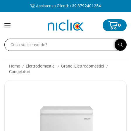
contenuto
Assistenza Clienti: +39 3792401254
0
Home
Elettrodomestici
Grandi Elettrodomestici
/
/
/
Congelatori