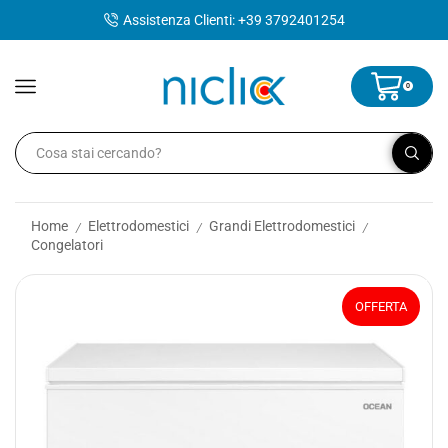
contenuto
Assistenza Clienti: +39 3792401254
0
Home
Elettrodomestici
Grandi Elettrodomestici
/
/
/
Congelatori
OFFERTA