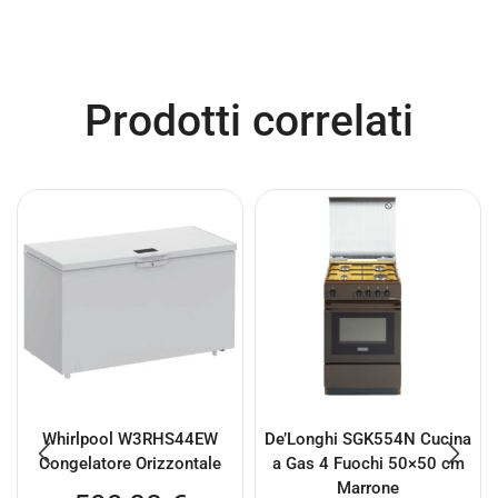
Prodotti correlati
Whirlpool W3RHS44EW
De’Longhi SGK554N Cucina
Congelatore Orizzontale
a Gas 4 Fuochi 50×50 cm
Marrone