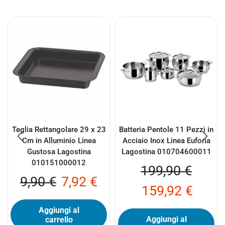
Teglia Rettangolare 29 x 23
Batteria Pentole 11 Pezzi in
Cm in Alluminio Linea
Acciaio Inox Linea Euforia
Gustosa Lagostina
Lagostina 010704600011
010151000012
199,90
€
9,90
€
7,92
€
159,92
€
Aggiungi al
Aggiungi al
carrello