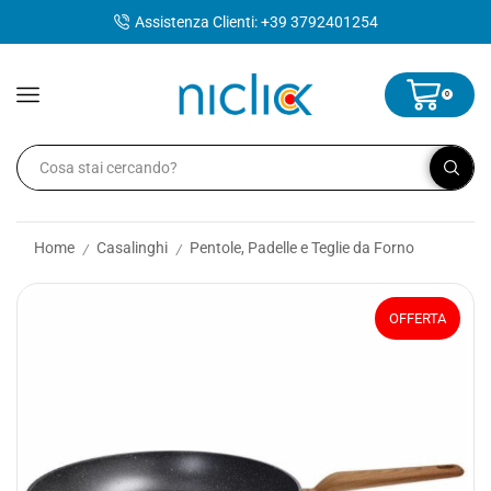
contenuto
Assistenza Clienti: +39 3792401254
0
Home
Casalinghi
Pentole, Padelle e Teglie da Forno
/
/
OFFERTA