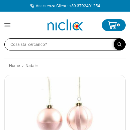
contenuto
Assistenza Clienti: +39 3792401254
0
Home
Natale
/