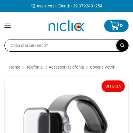
contenuto
Assistenza Clienti: +39 3792401254
0
Home
Telefonia
Accessori Telefonia
Cover e Vetrini
/
/
/
OFFERTA