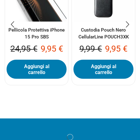
Pellicola Protettiva iPhone
Custodia Pouch Nero
15 Pro SBS
CellularLine POUCH3XK
24,95
€
9,95
€
9,99
€
9,95
€
Aggiungi al
Aggiungi al
carrello
carrello