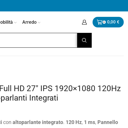
bilità
Arredo
0,00
€
0
Full HD 27″ IPS 1920×1080 120Hz
rlanti Integrati
i
con
altoparlante integrato
.
120 Hz
,
1 ms
,
Pannello