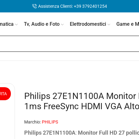
Assistenza Clienti: +39 3792401254
matica
Tv, Audio e Foto
Elettrodomestici
Game e Mo
Philips 27E1N1100A Monitor 
RTA
1ms FreeSync HDMI VGA Altopa
Marchio:
PHILIPS
Philips 27E1N1100A
:
Monitor Full HD
27 pollic