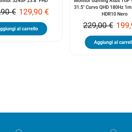
nitor 524SF 23.8″ FHD
Monitor Gaming Asus TU
31.5″ Curvo QHD 180Hz 1m
,90
€
129,90
€
HDR10 Nero
229,00
€
199
ggiungi al carrello
Aggiungi al carrel