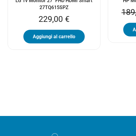
LG Tv Monitor 27″ FHD HDMI Smart
HP Mo
27TQ615SPZ
189
229,00
€
A
Aggiungi al carrello