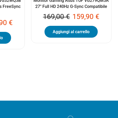
F VG32WQ3B
Monitor Gaming Asus TUF VG279QM5A
s FreeSync
27″ Full HD 240Hz G-Sync Compatibile
169,00
€
159,90
€
,90
€
Aggiungi al carrello
lo