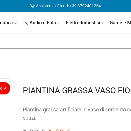
Assistenza Clienti: +39 3792401254
matica
Tv, Audio e Foto
Elettrodomestici
Game e Mo
PIANTINA GRASSA VASO FI
RTA
Piantina grassa artificiale in vaso di cemento co
spazi.