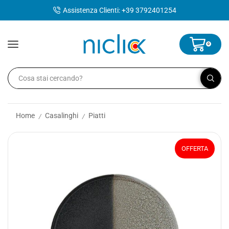
contenuto
Assistenza Clienti: +39 3792401254
0
Home
Casalinghi
Piatti
/
/
OFFERTA