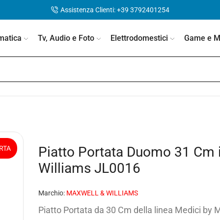
Assistenza Clienti: +39 3792401254
matica
Tv, Audio e Foto
Elettrodomestici
Game e Mo
Piatto Portata Duomo 31 Cm 
RTA
Williams JL0016
Marchio:
MAXWELL & WILLIAMS
Piatto Portata da 30 Cm della linea Medici by M