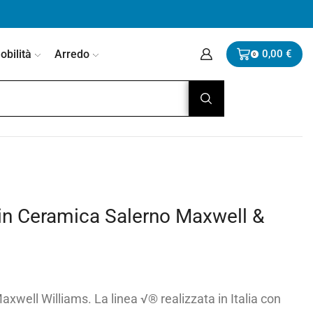
bilità
Arredo
0,00
€
0
in Ceramica Salerno Maxwell &
axwell Williams. La linea √® realizzata in Italia con