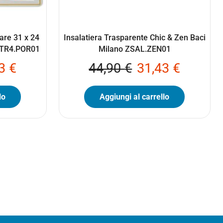
are 31 x 24
Insalatiera Trasparente Chic & Zen Baci
 GTR4.POR01
Milano ZSAL.ZEN01
93
€
44,90
€
31,43
€
lo
Aggiungi al carrello