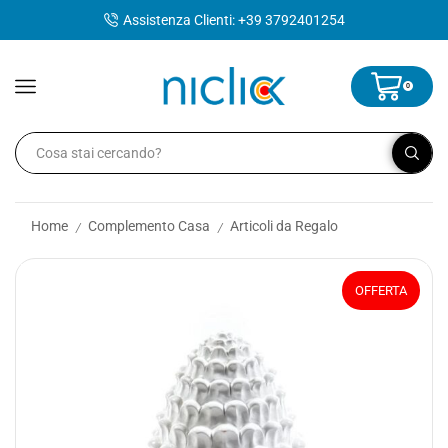
contenuto
Assistenza Clienti: +39 3792401254
0
Home
Complemento Casa
Articoli da Regalo
/
/
OFFERTA