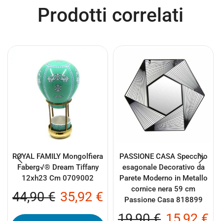
Prodotti correlati
ROYAL FAMILY Mongolfiera
PASSIONE CASA Specchio
Faberg√® Dream Tiffany
esagonale Decorativo da
12xh23 Cm 0709002
Parete Moderno in Metallo
cornice nera 59 cm
44,90
€
35,92
€
Passione Casa 818899
19,90
€
15,92
€