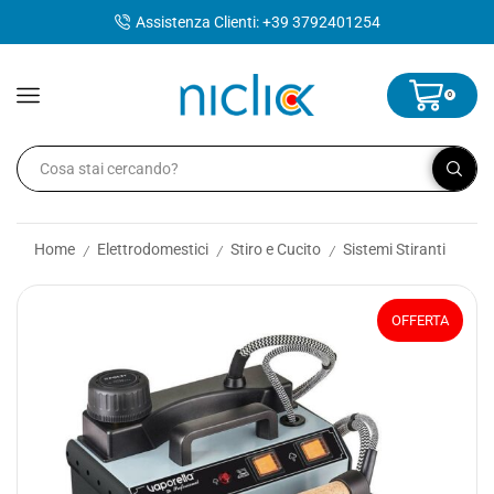
contenuto
Assistenza Clienti: +39 3792401254
0
Home
Elettrodomestici
Stiro e Cucito
Sistemi Stiranti
/
/
/
OFFERTA