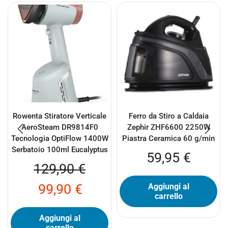
Rowenta Stiratore Verticale
Ferro da Stiro a Caldaia
AeroSteam DR9814F0
Zephir ZHF6600 2250W
Tecnologia OptiFlow 1400W
Piastra Ceramica 60 g/min
Serbatoio 100ml Eucalyptus
59,95
€
129,90
€
99,90
€
Aggiungi al
carrello
Aggiungi al
carrello