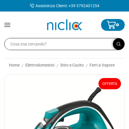
contenuto
Assistenza Clienti: +39 3792401254
0
Home
Elettrodomestici
Stiro e Cucito
Ferri a Vapore
/
/
/
OFFERTA