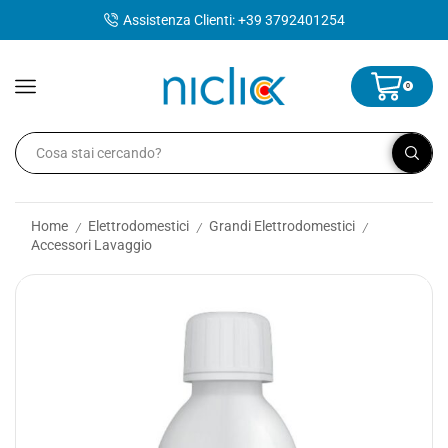
contenuto
Assistenza Clienti: +39 3792401254
0
Home
Elettrodomestici
Grandi Elettrodomestici
/
/
/
Accessori Lavaggio