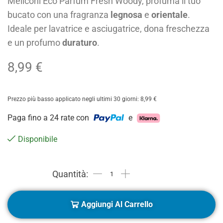
Meliconi Eco Parfum Fresh Woody, profuma il tuo
bucato con una fragranza
legnosa
e
orientale
.
Ideale per lavatrice e asciugatrice, dona freschezza
e un profumo
duraturo
.
8,99
€
Prezzo più basso applicato negli ultimi 30 giorni:
8,99
€
Paga fino a 24 rate con
e
Disponibile
Aggiungi Al Carrello