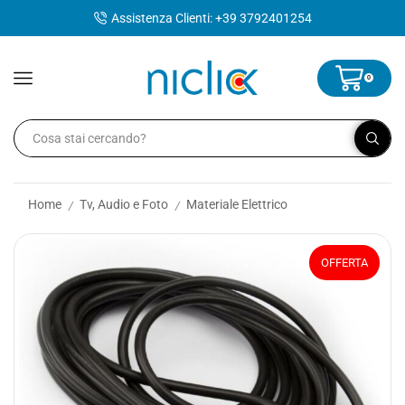
contenuto
Assistenza Clienti: +39 3792401254
0
Home
Tv, Audio e Foto
Materiale Elettrico
/
/
OFFERTA