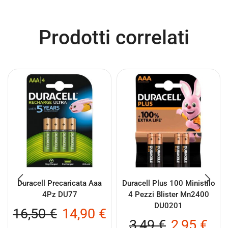
Prodotti correlati
Duracell Precaricata Aaa
Duracell Plus 100 Ministilo
4Pz DU77
4 Pezzi Blister Mn2400
DU0201
16,50
€
14,90
€
3,49
€
2,95
€