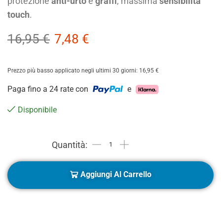
protezione
anti-urto
e
graffi
, massima
sensibilità
touch
.
16,95
€
7,48
€
Prezzo più basso applicato negli ultimi 30 giorni:
16,95
€
Paga fino a 24 rate con
e
Disponibile
Aggiungi Al Carrello