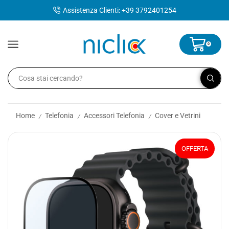
contenuto
Assistenza Clienti: +39 3792401254
0
Home
Telefonia
Accessori Telefonia
Cover e Vetrini
/
/
/
OFFERTA