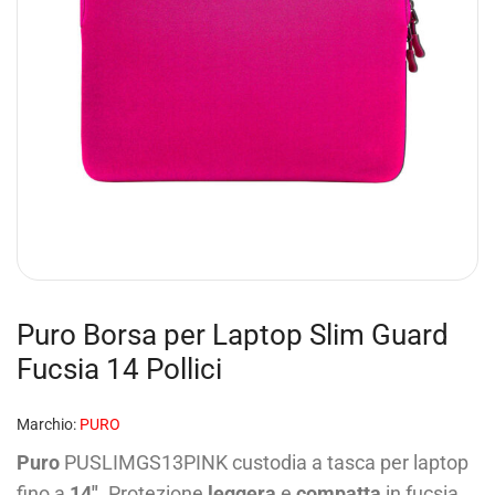
Puro Borsa per Laptop Slim Guard
Fucsia 14 Pollici
Marchio:
PURO
Puro
PUSLIMGS13PINK custodia a tasca per laptop
fino a
14″
. Protezione
leggera
e
compatta
in fucsia