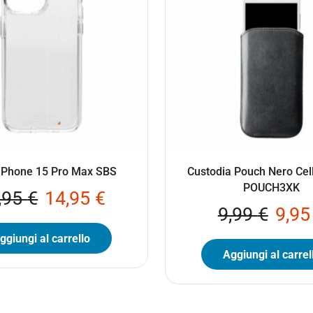
iPhone 15 Pro Max SBS
Custodia Pouch Nero Cel
POUCH3XK
,95
€
14,95
€
9,99
€
9,9
ggiungi al carrello
Aggiungi al carrel