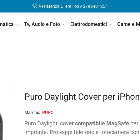
Assistenza Clienti: +39 3792401254
matica
Tv, Audio e Foto
Elettrodomestici
Game e Mo
Puro Daylight Cover per iPho
Marchio:
PURO
Puro Daylight, cover
compatibile MagSafe
per 
impronte. Protegge telefono e fotocamera con i 