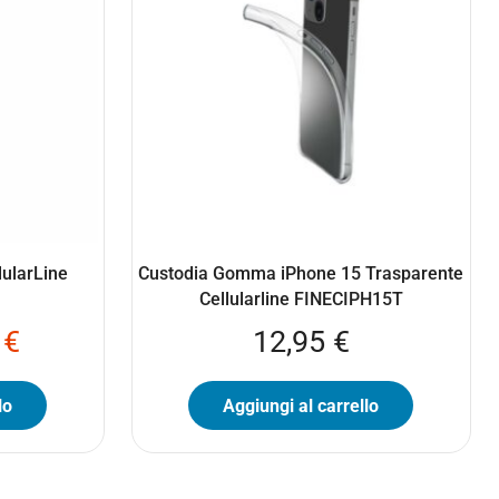
lularLine
Custodia Gomma iPhone 15 Trasparente
Cellularline FINECIPH15T
5
€
12,95
€
lo
Aggiungi al carrello