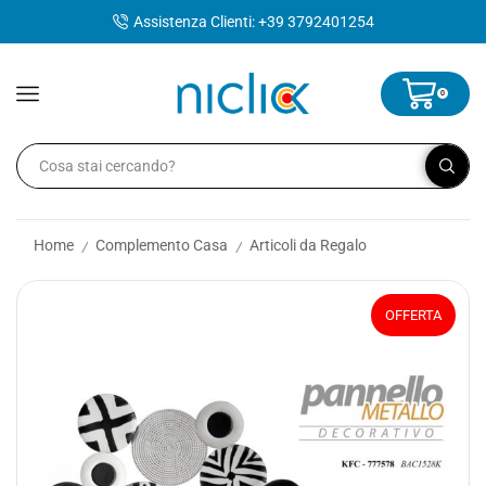
contenuto
Assistenza Clienti: +39 3792401254
0
Home
Complemento Casa
Articoli da Regalo
/
/
OFFERTA