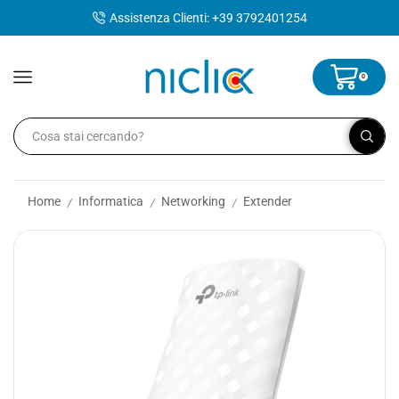
contenuto
Assistenza Clienti: +39 3792401254
0
Home
Informatica
Networking
Extender
/
/
/