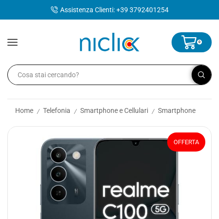
contenuto
Assistenza Clienti: +39 3792401254
0
Home
Telefonia
Smartphone e Cellulari
Smartphone
/
/
/
OFFERTA