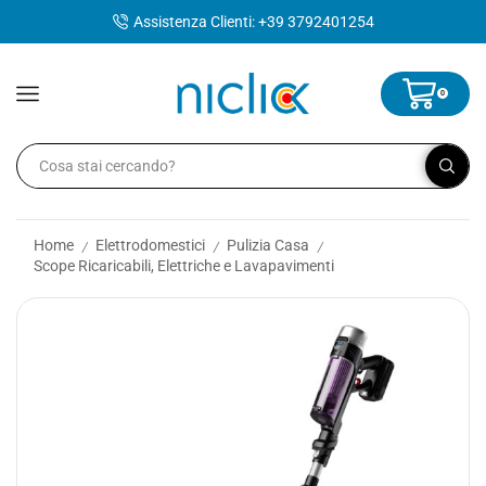
contenuto
Assistenza Clienti: +39 3792401254
0
Home
Elettrodomestici
Pulizia Casa
/
/
/
Scope Ricaricabili, Elettriche e Lavapavimenti