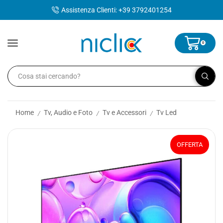
contenuto
Assistenza Clienti: +39 3792401254
0
Home
Tv, Audio e Foto
Tv e Accessori
Tv Led
/
/
/
OFFERTA