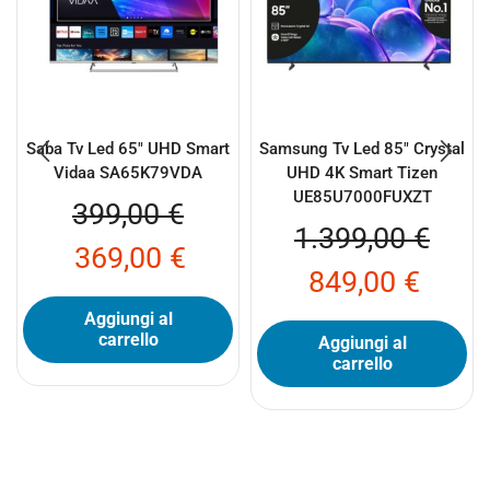
Saba Tv Led 65″ UHD Smart
Samsung Tv Led 85″ Crystal
Vidaa SA65K79VDA
UHD 4K Smart Tizen
UE85U7000FUXZT
399,00
€
1.399,00
€
369,00
€
849,00
€
Aggiungi al
carrello
Aggiungi al
carrello