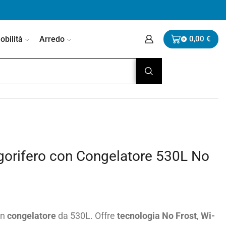
bilità
Arredo
0,00
€
0
rifero con Congelatore 530L No
on
congelatore
da 530L. Offre
tecnologia No Frost
,
Wi-