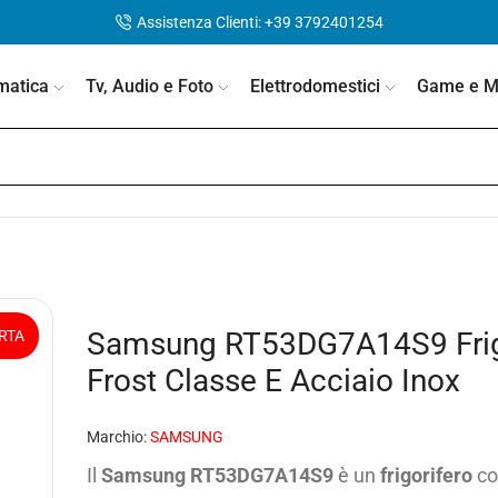
Assistenza Clienti: +39 3792401254
matica
Tv, Audio e Foto
Elettrodomestici
Game e Mo
Samsung RT53DG7A14S9 Frigo
RTA
Frost Classe E Acciaio Inox
Marchio:
SAMSUNG
Il
Samsung RT53DG7A14S9
è un
frigorifero
c