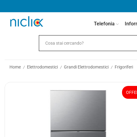
contenuto
Telefonia
Infor
Home
Elettrodomestici
Grandi Elettrodomestici
Frigoriferi
/
/
/
OFFE