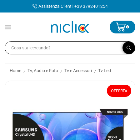
contenuto
Assistenza Clienti: +39 3792401254
0
Home
Tv, Audio e Foto
Tv e Accessori
Tv Led
/
/
/
OFFERTA