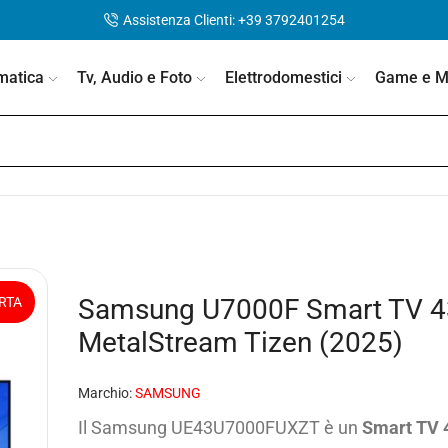
Assistenza Clienti: +39 3792401254
matica
Tv, Audio e Foto
Elettrodomestici
Game e Mo
Samsung U7000F Smart TV 43
RTA
MetalStream Tizen (2025)
Marchio:
SAMSUNG
Il Samsung UE43U7000FUXZT è un
Smart TV 