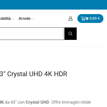
bilità
Arredo
0,00
€
0
″ Crystal UHD 4K HDR
4K
da 43″ con
Crystal UHD
. Offre immagini nitide